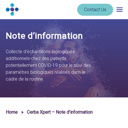
Skip to content
Navigate
Contact Us
Togg
to
main
homepage
navig
-
Note d’information
Cerba
Research
Collecte d’échantillons biologiques
additionnels chez des patients
potentiellement COVID-19 pour le suivi des
paramètres biologiques réalisés dans le
cadre de la routine.
Home
»
Cerba Xpert – Note d’information